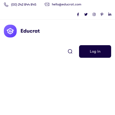
hello@educrat.com
(00) 242 844 845
Log in