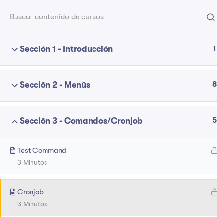
1
Sección 1 - Introducción
Compañía
Sobre RPA
8
Sección 2 - Menús
Contacto
¿Que es el RPA?
Políticas de privacidad
5
Sección 3 - Comandos/Cronjob
G2
Trabajos
Test Command
3 Minutos
Cronjob
3 Minutos