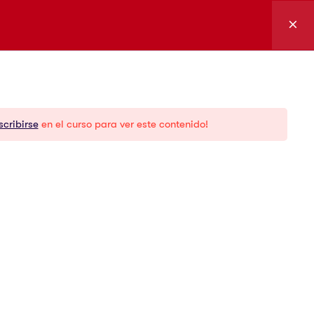
Ingresar
cursos
Soporte y
servicios
scribirse
en el curso para ver este contenido!
g
Certificación
demy
Foro
Marketplace
Documentación
Descargas
FAQs
Media kit