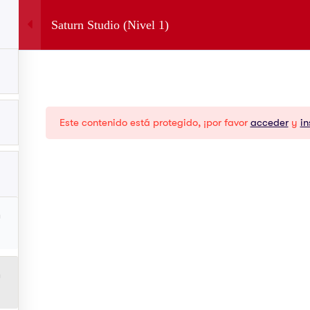
Inicio
Saturn Studio (Nivel 1)
Cursos
Foro
Español
Productos
Re
Este contenido está protegido, ¡por favor
acceder
y
in
Saturn Studio
Blo
RPA Studio
Aca
Ai Studio
Orquestador
Xperience