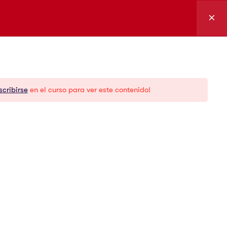
Ingresar
cursos
Soporte y
servicios
scribirse
en el curso para ver este contenido!
g
Certificación
demy
Foro
Marketplace
Documentación
Descargas
FAQs
Media kit