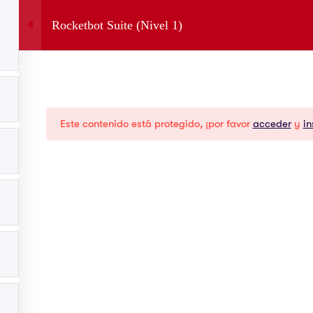
Inicio
Rocketbot Suite (Nivel 1)
Cursos
Foro
Español
Productos
Re
Este contenido está protegido, ¡por favor
acceder
y
in
Saturn Studio
Blo
RPA Studio
Aca
Ai Studio
Orquestador
Xperience