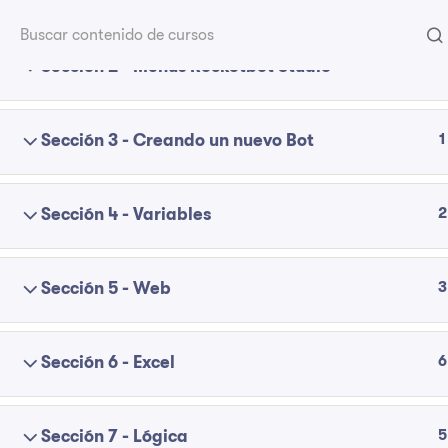
5
Sección 2 - Menús Rocketbot Studio
1
Sección 3 - Creando un nuevo Bot
Compañía
Sobre RPA
Contacto
¿Que es el RPA?
2
Sección 4 - Variables
Políticas de privacidad
G2
Trabajos
3
Sección 5 - Web
6
Sección 6 - Excel
5
Sección 7 - Lógica