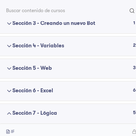
5
Sección 2 - Menús Rocketbot Studio
1
Sección 3 - Creando un nuevo Bot
Compañía
Sobre RPA
2
Sección 4 - Variables
Contacto
¿Que es el RPA?
Políticas de privacidad
3
Sección 5 - Web
G2
Trabajos
6
Sección 6 - Excel
5
Sección 7 - Lógica
IF