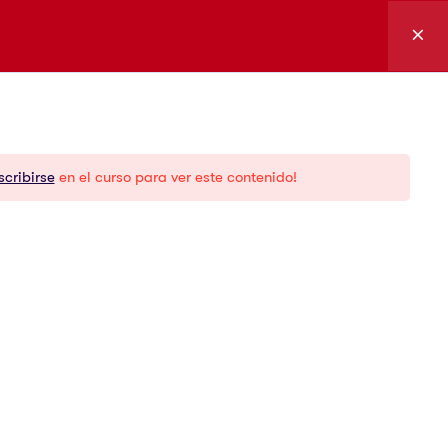
Ingresar
cursos
Soporte y
servicios
scribirse
en el curso para ver este contenido!
g
Certificación
demy
Foro
Marketplace
Documentación
Descargas
FAQs
Media kit