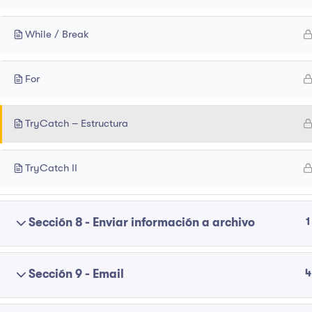
While / Break
For
TryCatch – Estructura
TryCatch II
1
Sección 8 - Enviar información a archivo
4
Sección 9 - Email