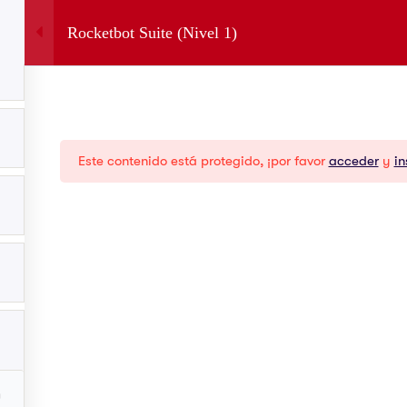
Inicio
Rocketbot Suite (Nivel 1)
Cursos
Foro
Español
Productos
Re
Este contenido está protegido, ¡por favor
acceder
y
in
Saturn Studio
Blo
RPA Studio
Aca
Ai Studio
Orquestador
Xperience